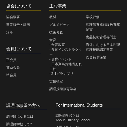
協会について
主な事業
協会概要
教材
学校評価
事業報告・計画
グルメピック
調理師養成施設教育奨
励賞
沿革
技術考査
食品技術管理専門士
食育
- 食育教室
海外における日本料理
会員について
- 食育インストラクタ
調理技能認定事業
ー
総合補償保険
- 食育イベント
正会員
- 日本列島お雑煮あれ
賛助会員
これ
- Z-1グランプリ
準会員
実技検定
調理技術教育学会
For International Students
調理師志望の方へ
調理師学校とは
調理師になるには
About Culinary School
調理師学校って?