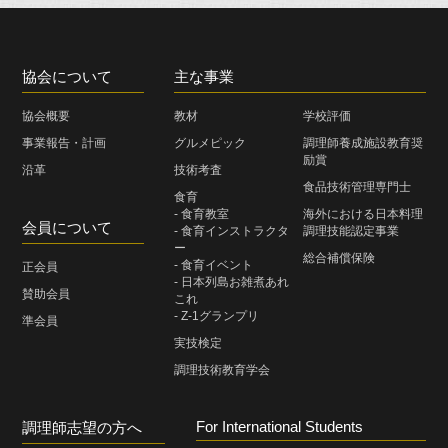
協会について
主な事業
協会概要
教材
学校評価
事業報告・計画
グルメピック
調理師養成施設教育奨
励賞
沿革
技術考査
食品技術管理専門士
食育
- 食育教室
海外における日本料理
会員について
- 食育インストラクタ
調理技能認定事業
ー
総合補償保険
- 食育イベント
正会員
- 日本列島お雑煮あれ
賛助会員
これ
- Z-1グランプリ
準会員
実技検定
調理技術教育学会
For International Students
調理師志望の方へ