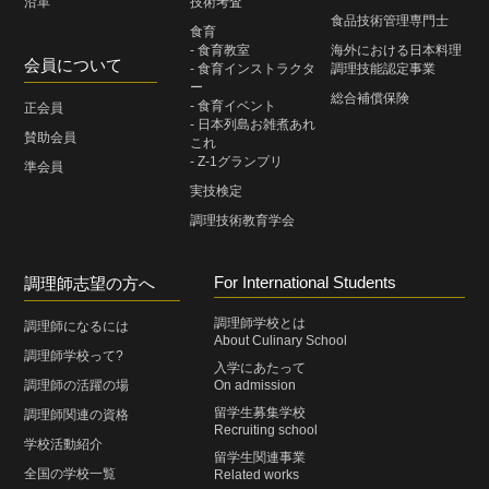
沿革
技術考査
食品技術管理専門士
食育
- 食育教室
海外における日本料理
会員について
- 食育インストラクタ
調理技能認定事業
ー
総合補償保険
- 食育イベント
正会員
- 日本列島お雑煮あれ
賛助会員
これ
- Z-1グランプリ
準会員
実技検定
調理技術教育学会
For International Students
調理師志望の方へ
調理師学校とは
調理師になるには
About Culinary School
調理師学校って?
入学にあたって
調理師の活躍の場
On admission
留学生募集学校
調理師関連の資格
Recruiting school
学校活動紹介
留学生関連事業
全国の学校一覧
Related works