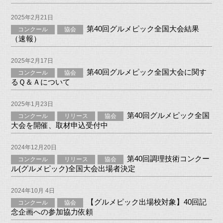
2025年2月21日
第40回グルメピック全国大会結果
コンクール
協会
（速報）
2025年2月17日
第40回グルメピック全国大会に関す
コンクール
協会
るＱ＆Ａについて
2025年1月23日
第40回グルメピック全国
コンクール
リリース
協会
大会を開催、取材申込受付中
2024年12月20日
第40回調理技術コンクー
コンクール
リリース
協会
ル(グルメピック)全国大会出場者決定
2024年10月 4日
【グルメピック出場校対象】40回記
コンクール
協会
念企画への参加協力依頼