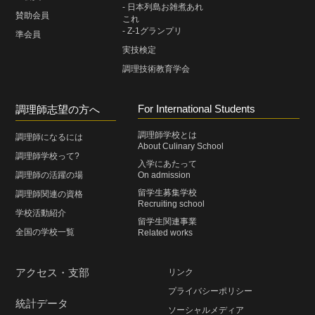
- 日本列島お雑煮あれ
賛助会員
これ
- Z-1グランプリ
準会員
実技検定
調理技術教育学会
For International Students
調理師志望の方へ
調理師学校とは
調理師になるには
About Culinary School
調理師学校って?
入学にあたって
調理師の活躍の場
On admission
留学生募集学校
調理師関連の資格
Recruiting school
学校活動紹介
留学生関連事業
全国の学校一覧
Related works
アクセス・支部
リンク
プライバシーポリシー
統計データ
ソーシャルメディア