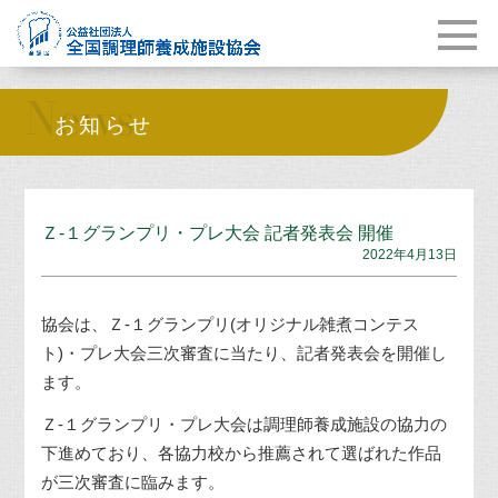
News
お知らせ
Ｚ-１グランプリ・プレ大会 記者発表会 開催
2022年4月13日
協会は、Ｚ
-
１グランプリ
(
オリジナル雑煮コンテス
ト
)
・プレ大会三次審査に当たり、記者発表会を開催し
ます。
Ｚ
-
１グランプリ・プレ大会は調理師養成施設の協力の
下進めており、各協力校から推薦されて選ばれた作品
が三次審査に臨みます。