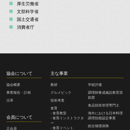
厚生労働省
文部科学省
国土交通省
消費者庁
協会について
主な事業
協会概要
教材
学校評価
事業報告・計画
グルメピック
調理師養成施設教育奨
励賞
沿革
技術考査
食品技術管理専門士
食育
- 食育教室
海外における日本料理
会員について
- 食育インストラクタ
調理技能認定事業
ー
総合補償保険
- 食育イベント
正会員