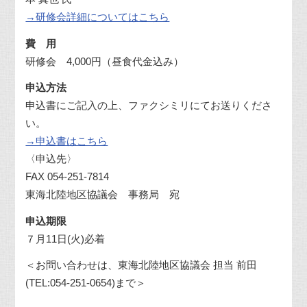
→研修会詳細についてはこちら
費 用
研修会
4,000
円（昼食代金込み）
申込方法
申込書にご記入の上、ファクシミリにてお送りくださ
い。
→申込書はこちら
〈申込先〉
FAX 054-251-7814
東海北陸地区協議会 事務局 宛
申込期限
７月
11
日
(
火
)
必着
＜お問い合わせは、東海北陸地区協議会 担当 前田
(TEL:054-251-0654
)
まで＞