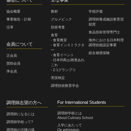
協会概要
教材
学校評価
事業報告・計画
グルメピック
調理師養成施設教育奨
励賞
沿革
技術考査
食品技術管理専門士
食育
- 食育教室
海外における日本料理
会員について
- 食育インストラクタ
調理技能認定事業
ー
総合補償保険
- 食育イベント
正会員
- 日本列島お雑煮あれ
賛助会員
これ
- Z-1グランプリ
準会員
実技検定
調理技術教育学会
For International Students
調理師志望の方へ
調理師学校とは
調理師になるには
About Culinary School
調理師学校って?
入学にあたって
調理師の活躍の場
On admission