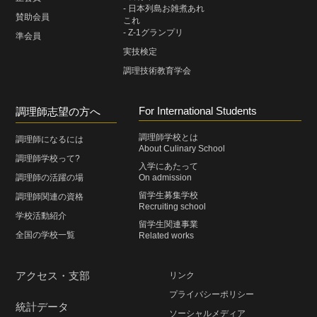
- 日本列島お雑煮あれ
賛助会員
これ
- Z-1グランプリ
準会員
実技検定
調理技術教育学会
For International Students
調理師志望の方へ
調理師学校とは
調理師になるには
About Culinary School
調理師学校って?
入学にあたって
調理師の活躍の場
On admission
留学生募集学校
調理師関連の資格
Recruiting school
学校活動紹介
留学生関連事業
全国の学校一覧
Related works
アクセス・支部
リンク
プライバシーポリシー
統計データ
ソーシャルメディア