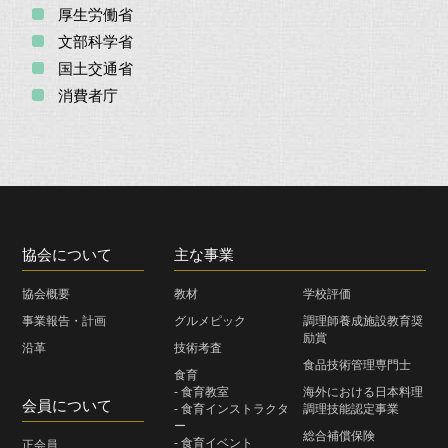
厚生労働省
文部科学省
国土交通省
消費者庁
協会について
主な事業
協会概要
教材
学校評価
事業報告・計画
グルメピック
調理師養成施設教育奨
励賞
沿革
技術考査
食品技術管理専門士
食育
- 食育教室
海外における日本料理
会員について
- 食育インストラクタ
調理技能認定事業
ー
総合補償保険
- 食育イベント
正会員